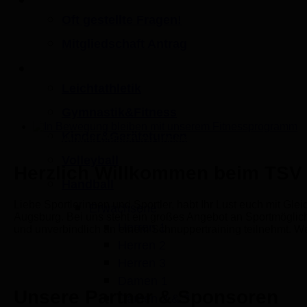
Oft gestellte Fragen!
Mitgliedschaft Antrag
Sportangebot
Leichtathletik
Gymnastik&Fitness
Kinder&Geräteturnen
In Bewegung bleiben mit unserem Fitnessprogramm
Volleyball
Herzlich Willkommen beim TSV
Handball
Liebe Sportlerinnen und Sportler, habt Ihr Lust euch mit G
Erwachsene
Augsburg. Bei uns steht ein großes Angebot an Sportmöglich
Herren 1
und unverbindlich an einem Schnuppertraining teilnehmt. W
Herren 2
Herren 3
Damen 1
Unsere Partner & Sponsoren
Damen 2 & 3