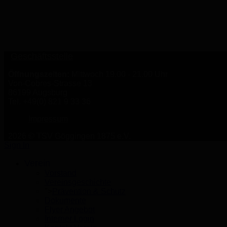
Geschäftsstelle
Öffnungszeiten:
Mittwoch 19.00 - 21.00 Uhr
Von-Cobres-Strasse 13
86199 Augsburg
Tel. +49(0) 821 9 33 36
Impressum
2026 © TSV Göggingen 1875 e.V.
Sign In
Verein
Vorstand
Vereinsgeschichte
">
Prävention & Schutz
Dokumente
Flyer Angebot
Interner Login