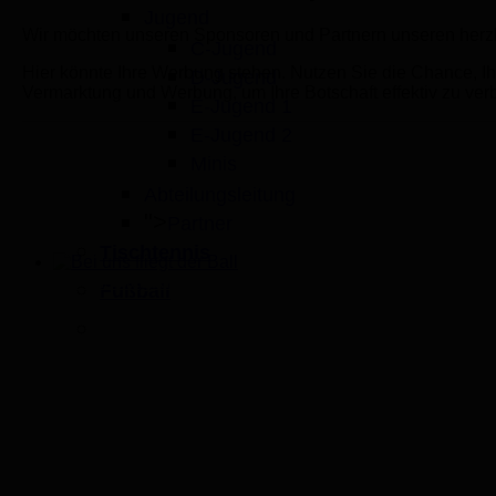
Jugend
Wir möchten unseren Sponsoren und Partnern unseren herzl
C-Jugend
Hier könnte Ihre Werbung stehen. Nutzen Sie die Chance, Ih
D-Jugend
Vermarktung und Werbung, um Ihre Botschaft effektiv zu ver
E-Jugend 1
E-Jugend 2
Minis
Abteilungsleitung
">
Partner
Tischtennis
Bei uns fliegt der Ball
Fußball