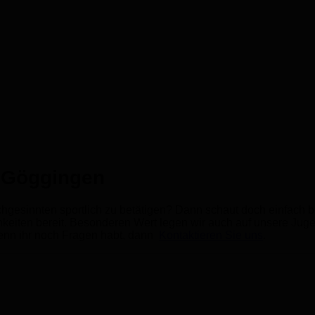
 Göggingen
leichgesinnten sportlich zu betätigen? Dann schaut doch einfac
keiten bereit. Besonderen Wert legen wir auch auf unsere Juge
enn ihr noch Fragen habt, dann
Kontaktieren Sie uns
.