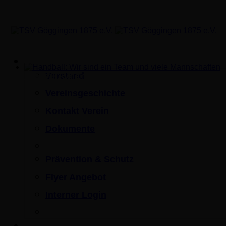
Verein
Vorstand
Handball: Wir sind ein Team und viele Mannschaften
Vereinsgeschichte
Kontakt Verein
Dokumente
Prävention & Schutz
Flyer Angebot
Interner Login
Mitgliedschaft