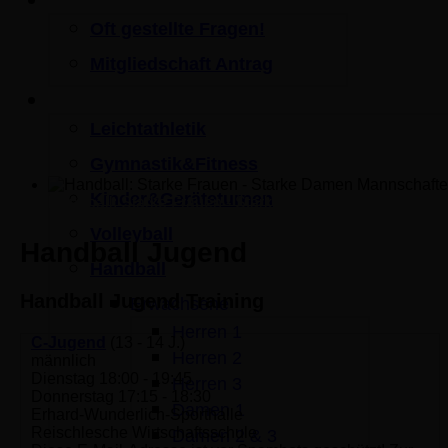
Mitgliedschaft
Oft gestellte Fragen!
Mitgliedschaft Antrag
Sportangebot
Leichtathletik
Gymnastik&Fitness
Kinder&Geräteturnen
Handball: Starke Frauen - Starke Damen Mannschaften
Volleyball
Handball Jugend
Handball
Handball Jugend Training
Erwachsene
Herren 1
C-Jugend
(13 - 14 J.)
Herren 2
männlich
Dienstag 18:00 - 19:45
Herren 3
Donnerstag 17:15 - 18:30
Damen 1
Erhard-Wunderlich-Sporthalle
Reischlesche Wirtschaftsschule
Damen 2 & 3