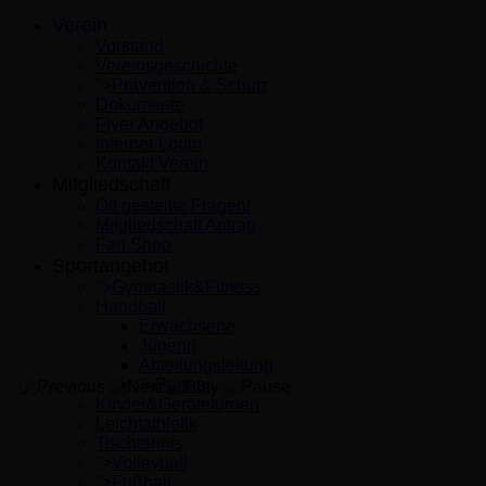
Verein
Vorstand
Vereinsgeschichte
">
Prävention & Schutz
Dokumente
Flyer Angebot
Interner Login
Kontakt Verein
Mitgliedschaft
Oft gestellte Fragen!
Mitgliedschaft Antrag
Fan Shop
Sportangebot
">
Gymnastik&Fitness
Handball
Erwachsene
Jugend
Abteilungsleitung
">
Partner
Kinder&Geräteturnen
Leichtathletik
Tischtennis
">
Volleyball
">
Fußball