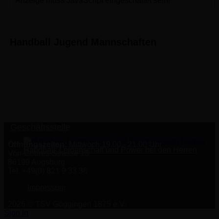
Anzeige muss JavaScript eingeschaltet sein!
Handball Jugend Mannschaften
Geschäftsstelle
Öffnungszeiten:
Mittwoch 19.00 - 21.00 Uhr
Handball: Leidenschaft und Power bei den Herren
Von-Cobres-Strasse 13
86199 Augsburg
Tel. +49(0) 821 9 33 36
Impressum
2026 © TSV Göggingen 1875 e.V.
Sign In