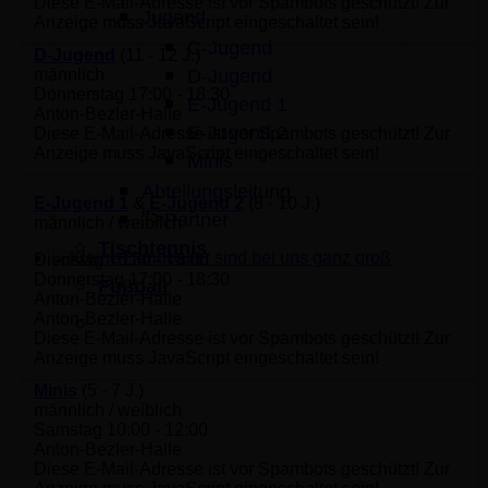
Diese E-Mail-Adresse ist vor Spambots geschützt! Zur
Jugend
Anzeige muss JavaScript eingeschaltet sein!
C-Jugend
D-Jugend
(11 - 12 J.)
D-Jugend
männlich
Donnerstag 17:00 - 18:30
E-Jugend 1
Anton-Bezler-Halle
E-Jugend 2
Diese E-Mail-Adresse ist vor Spambots geschützt! Zur
Anzeige muss JavaScript eingeschaltet sein!
Minis
Abteilungsleitung
E-Jugend 1
&
E-Jugend
2
(8 - 10 J.)
">
Partner
männlich / weiblich
Tischtennis
Dienstag 16:30 - 18:00
Kleine Handballer sind bei uns ganz groß
Donnerstag 17:00 - 18:30
Fußball
Anton-Bezler-Halle
Anton-Bezler-Halle
Diese E-Mail-Adresse ist vor Spambots geschützt! Zur
Anzeige muss JavaScript eingeschaltet sein!
Minis
(5 - 7 J.)
männlich / weiblich
Samstag 10:00 - 12:00
Anton-Bezler-Halle
Diese E-Mail-Adresse ist vor Spambots geschützt! Zur