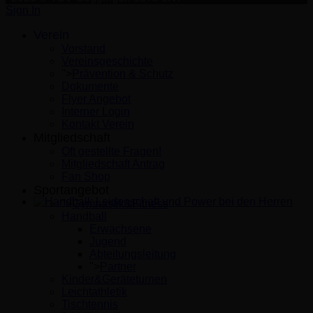
Sign In
Verein
Vorstand
Vereinsgeschichte
">
Prävention & Schutz
Dokumente
Flyer Angebot
Interner Login
Kontakt Verein
Mitgliedschaft
Oft gestellte Fragen!
Mitgliedschaft Antrag
Fan Shop
Sportangebot
">
Gymnastik&Fitness
Handball: Leidenschaft und Power bei den Herren
Handball
Erwachsene
Jugend
Abteilungsleitung
">
Partner
Kinder&Geräteturnen
Leichtathletik
Tischtennis