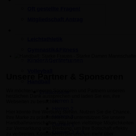
Mitgliedschaft
Oft gestellte Fragen!
Mitgliedschaft Antrag
Sportangebot
Leichtathletik
Gymnastik&Fitness
Kinder&Geräteturnen
Handball: Starke Frauen - Starke Damen Mannschaften
Volleyball
Unsere Partner & Sponsoren
Handball
Wir möchten unseren Sponsoren und Partnern unseren
Erwachsene
herzlichen Dank aussprechen und laden Sie ein, ihre
Herren 1
Webseiten zu besuchen.
Herren 2
Hier könnte Ihre Werbung stehen. Nutzen Sie die Chance,
Herren 3
Ihre Marke zu präsentieren und unterstützen Sie unsere
Handballmannschaften. Wir bieten vielfältige Möglichkeiten
Damen 1
zur Vermarktung und Werbung, um Ihre Botschaft effektiv
Damen 2 & 3
zu verbreiten. Kontaktieren Sie uns, um mehr über