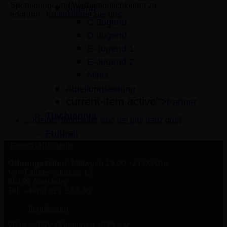
Sponsoring- und Werbemöglichkeiten zu
Jugend
erfahren.
Kontaktieren Sie uns
C-Jugend
D-Jugend
E-Jugend 1
E-Jugend 2
Minis
Abteilungsleitung
current-item active">
Partner
Tischtennis
Kleine Handballer sind bei uns ganz groß
Fußball
Geschäftsstelle
Öffnungszeiten:
Mittwoch 19.00 - 21.00 Uhr
Von-Cobres-Strasse 13
86199 Augsburg
Tel. +49(0) 821 9 33 36
Impressum
2026 © TSV Göggingen 1875 e.V.