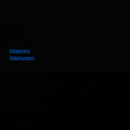
Verzeichnisse
Allgemein
Abteilungen
Geschäftsstelle
Öffnungszeiten:
Mittwoch 19.00 - 21.00 Uhr
Von-Cobres-Strasse 13
86199 Augsburg
Tel. +49(0) 821 9 33 36
Impressum