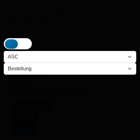
Open category in new window
Flyer
( 1 Dokument )
Open category in new window
Bei uns fliegt der Ball
Mitgliedschaft
546.13 KB
Antrag auf Mitgliedschaft (Stand 05.06.2025)
Herunterladen
Ansicht
Details