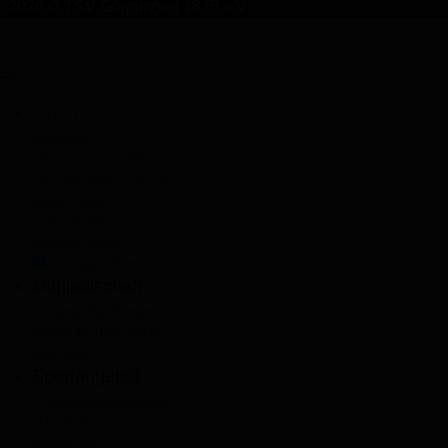
2026 © TSV Göggingen 1875 e.V.
Verein
Vorstand
Vereinsgeschichte
">
Prävention & Schutz
Dokumente
Flyer Angebot
Interner Login
Kontakt Verein
Mitgliedschaft
Oft gestellte Fragen!
Mitgliedschaft Antrag
Fan Shop
Sportangebot
">
Gymnastik&Fitness
Handball
Erwachsene