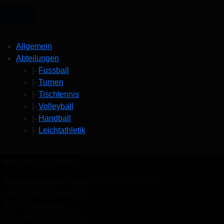
Verzeichnisse
Allgemein
Abteilungen
|-
Fussball
|-
Turnen
|-
Tischtennis
|-
Volleyball
|-
Handball
|-
Leichtathletik
Die Heimat für Leichtathleten
Geschäftsstelle
Öffnungszeiten:
Mittwoch 19.00 - 21.00 Uhr
Von-Cobres-Strasse 13
86199 Augsburg
Tel. +49(0) 821 9 33 36