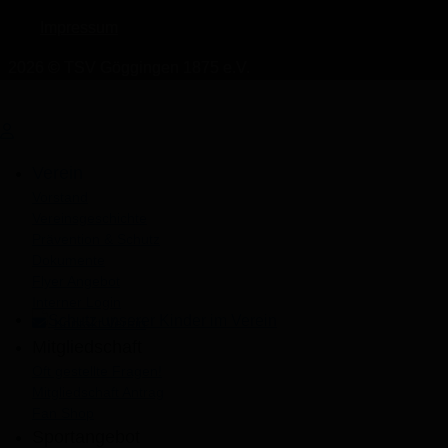
Impressum
2026 © TSV Göggingen 1875 e.V.
Verein
Vorstand
Vereinsgeschichte
Prävention & Schutz
Dokumente
Flyer Angebot
Interner Login
Kontakt Verein
Schutz unserer Kinder im Verein
Mitgliedschaft
Oft gestellte Fragen!
Mitgliedschaft Antrag
Fan Shop
Sportangebot