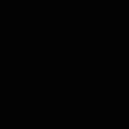
Gymnastik&Fitness
Handball
Erwachsene
Jugend
Abteilungsleitung
Partner
Kinder&Geräteturnen
Leichtathletik
Tischtennis
Volleyball
">
Fußball