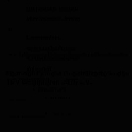
Mitgliedschaft
Oft gestellte Fragen!
Mitgliedschaft Antrag
Sportangebot
Leichtathletik
Gymnastik&Fitness
Kinder&Geräteturnen
In Bewegung bleiben mit unserem Fitnessprogramm
Volleyball
Nachricht an die Geschäftsstelle des
Handball
TSV Göggingen 1875 e.V.
Erwachsene
Herren 1
Ihr Name
Herren 2
Herren 3
Ihre E-Mail-Adresse
Damen 1
Damen 2 & 3