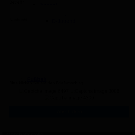
Betreff
Jugend
C-Jugend
Nachricht
D-Jugend
E-Jugend 1
E-Jugend 2
Minis
Abteilungsleitung
">
Partner
Tischtennis
Bei uns fliegt der Ball
Fußball
Bitte klicken Sie auf den Briefumschlag
Geschäftsstelle