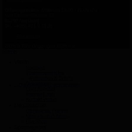
Öffnungszeiten:
Mittwoch 19.00 - 21.00 Uhr
Von-Cobres-Strasse 13
86199 Augsburg
Tel. +49(0) 821 9 33 36
Impressum
2026 © TSV Göggingen 1875 e.V.
Sign In
Verein
Vorstand
Vereinsgeschichte
">
Prävention & Schutz
Dokumente
Flyer Angebot
Die Heimat für Leichtathleten
Interner Login
Kontakt Verein
Mitgliedschaft
Oft gestellte Fragen!
Mitgliedschaft Antrag
Fan Shop
Sportangebot