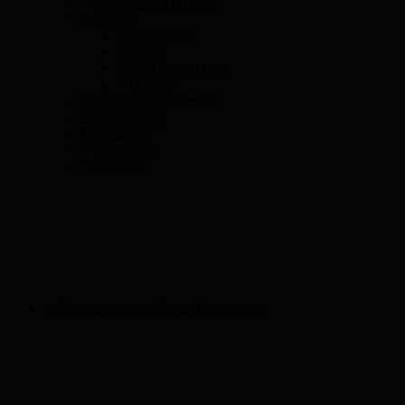
">
Gymnastik&Fitness
Handball
Erwachsene
Jugend
Abteilungsleitung
">
Partner
Kinder&Geräteturnen
Leichtathletik
Tischtennis
">
Volleyball
">
Fußball
Schutz unserer Kinder im Verein