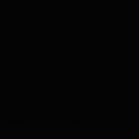
">
Gymnastik&Fitness
Handball
Erwachsene
Jugend
Abteilungsleitung
">
Partner
Kinder&Geräteturnen
Leichtathletik
Tischtennis
">
Volleyball
">
Fußball