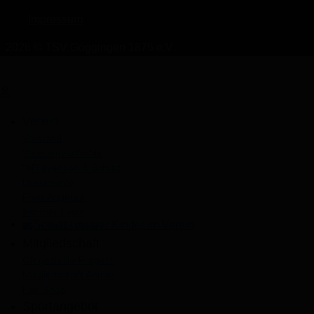
Impressum
2026 © TSV Göggingen 1875 e.V.
Verein
Vorstand
Vereinsgeschichte
">
Prävention & Schutz
Dokumente
Flyer Angebot
Interner Login
Kontakt Verein
Schutz unserer Kinder im Verein
Mitgliedschaft
Oft gestellte Fragen!
Mitgliedschaft Antrag
Fan Shop
Sportangebot