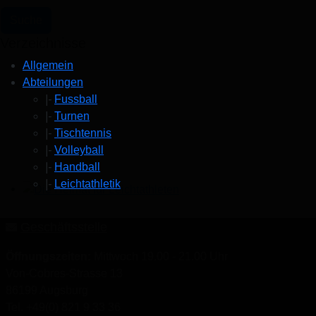
Verzeichnisse
Allgemein
Abteilungen
|-
Fussball
|-
Turnen
|-
Tischtennis
|-
Volleyball
|-
Handball
|-
Leichtathletik
Die Heimat für Leichtathleten
Geschäftsstelle
Öffnungszeiten:
Mittwoch 19.00 - 21.00 Uhr
Von-Cobres-Strasse 13
86199 Augsburg
Tel. +49(0) 821 9 33 36